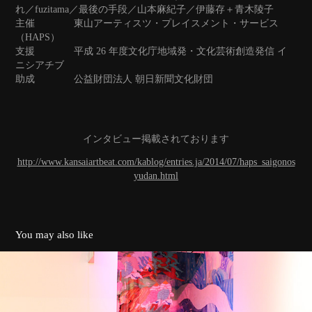
れ／fuzitama／最後の手段／山本麻紀子／伊藤存＋青木陵子
主催 東山アーティスツ・プレイスメント・サービス
（HAPS）
支援 平成 26 年度文化庁地域発・文化芸術創造発信 イ
ニシアチブ
助成 公益財団法人 朝日新聞文化財団
インタビュー掲載されております
http://www.kansaiartbeat.com/kablog/entries.ja/2014/07/haps_saigonos
yudan.html
You may also like