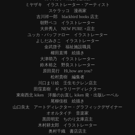
ミヤザキ イラストレーター・アーティスト
スケラッコ 漫画家
吉川祥一郎 blackbird books 店主
朝野ペコ イラストレーター
大井秀人 NEW PURE +店主
ユッカ・バッファロー イラストレーター
よしだみさこ イラストレーター
金武啓子 福祉施設職員
權田直博 絵描き
大津萌乃 イラストレーター
鈴木裕之 野良ストレーター
原田晃行 Hi,how are you?
松村貴樹 編集者
川口まり絵 壬生モクレン店主
田窪直樹 ギャラリーディレクター
東南西北 kiken 洋服のお直し kiken 発・出版レーベル
尾柳佳枝 絵描き
山口良太 アートディレクター・グラフィックデザイナー
オオルタイチ 音楽家
黒田明宏 ちのり文庫店主
木村耕太郎 イラストレーター
奥村千織 書店店主