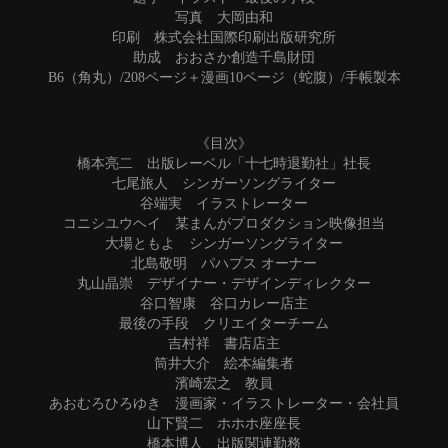
写真 大岡由和
印刷 株式会社国際印刷出版研究所
助成 おおさか創造千島財団
B6（角丸）/208ページ＋漫画10ページ（蛇腹）/手帳製本
《目次》
橋本亮二 出版レーベル「十七時退勤社」社長
七尾旅人 シンガーソングライター
谷端実 イラストレーター
コニシユウヘイ 某まんがプロダクション映像担当
大場ともよ シンガーソングライター
北島敬明 パハプス オーナー
丸山晶崇 デザイナー・デザインディレクター
谷口智康 谷口カレー店主
最後の手段 クリエイターチーム
吉村祥 書店店主
筒井大介 絵本編集者
濱崎宏之 教員
あおむろひろゆき 漫画家・イラストレーター・会社員
山下賢二 ホホホ座座長
橋本博人 出版関連勤務