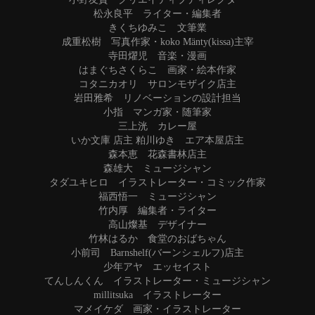
松永良平 ライター・編集者
きくちゆみこ 文筆業
成重松樹 写真作家・koko Mänty(kissa)主宰
寺田燿児 音楽・漫画
はまぐちさくらこ 画家・絵本作家
コタニカオリ サロンモザイク店主
岩田雅希 リノベーションの設計担当
小指 マンガ家・随筆家
三上洸 カレー屋
いか文庫 店主 粕川ゆき エア本屋店主
森本恵 花森書林店主
森雄大 ミュージシャン
タダユキヒロ イラストレーター・コミック作家
福西悟一 ミュージシャン
竹内厚 編集者・ライター
高山燦基 デザイナー
竹林はるか 食堂のおばちゃん
小前司 Barnshelf(バーンシェルフ)店主
少年アヤ エッセイスト
てんしんくん イラストレーター・ミュージシャン
millitsuka イラストレーター
マメイケダ 画家・イラストレーター