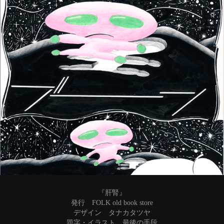
『肝腎』
発行 FOLK old book store
デザイン タナカタツヤ
題字・イラスト 最後の手段