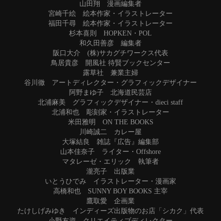
山田翔 漫画編集者
宮崎千絵 絵本作家・イラストレーター
福田千尋 絵本作家・イラストレーター
杉本喜則 HOPKEN・POL
和久田善彦 編集者
阪口大介 (株)サカグチワークス代表
鳥居貴彦 開風社 待賢ブックセンター
露草社 兼業主婦
谷川徹 アートディレクター・グラフィックデザイナー
阿野まゆ子 北海道民芸店
北浦麻美 グラフィックデザイナー・dieci staff
北浦和也 彫刻家・イラストレーター
米田雅明 ON THE BOOKS
川崎誠二 カレー屋
大塚結良 雑誌『広告』編集部
山本佳奈子 ライター・Offshore
マタレーゼ・エリック 執筆者
瀧亮子 出版業
いとうひでみ イラストレーター・漫画家
高橋和也 SUNNY BOY BOOKS 主宰
鷹取愛 企画業
たけしげみゆき インディーズ出版物のお店「シカク」代表
小野友資 クリエイティブディレクター